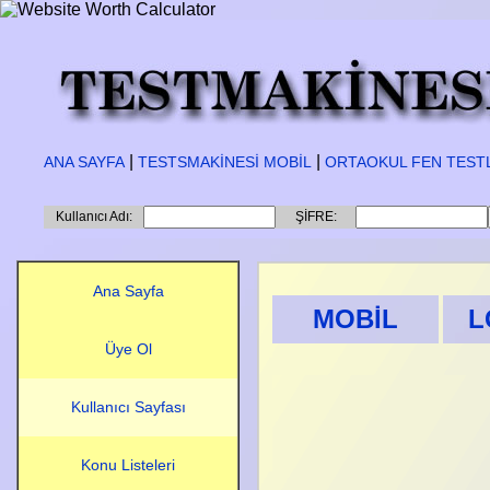
|
|
ANA SAYFA
TESTSMAKİNESİ MOBİL
ORTAOKUL FEN TEST
Kullanıcı Adı:
ŞİFRE:
Ana Sayfa
MOBİL
L
Üye Ol
Kullanıcı Sayfası
Konu Listeleri