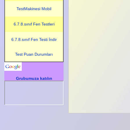
TestMakinesi Mobil
6.7.8.sınıf Fen Testleri
6.7.8.sınıf Fen Testi İndir
Test Puan Durumları
Grubumuza katılın